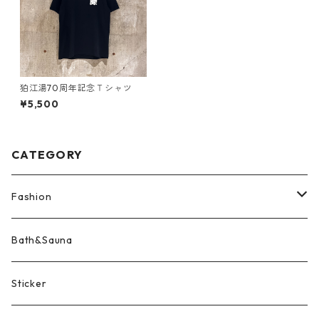
狛江湯70周年記念Ｔシャツ
¥5,500
CATEGORY
Fashion
Tee | Tops
Bath&Sauna
Accessory
Sticker