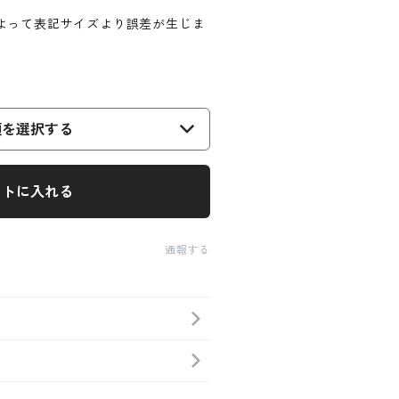
よって表記サイズより誤差が生じま
。
類を選択する
ートに入れる
通報する