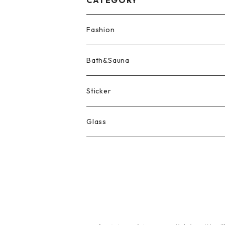
Fashion
Tee | Tops
Bath&Sauna
Accessory
Sticker
Cap
Glass