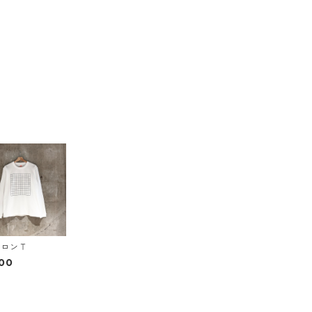
湯ロンＴ
00