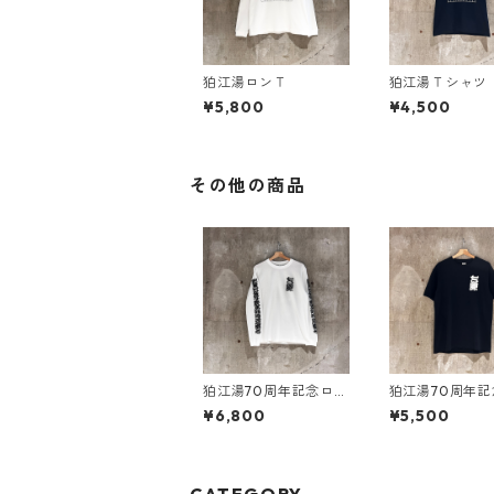
狛江湯ロンＴ
狛江湯Ｔシャツ
¥5,800
¥4,500
その他の商品
狛江湯70周年記念ロン
狛江湯70周年
Ｔ
ャツ
¥6,800
¥5,500
CATEGORY